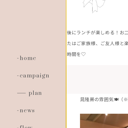
撮影後にランチが楽しめる！
お
人またはご家族様、
ご友人様と
しい時間を♡
home
campaign
plan
晁隆房の雰囲気🍽
news