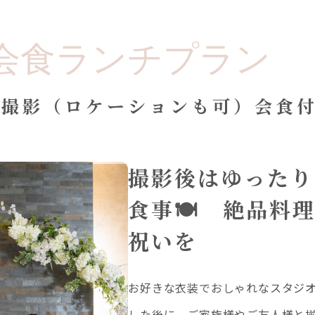
会食ランチプラン
オ撮影（ロケーションも可）会食
撮影後はゆったり
食事🍽️
絶品料
祝いを
お好きな衣装でおしゃれなスタジ
した後に、ご家族様やご友人様と