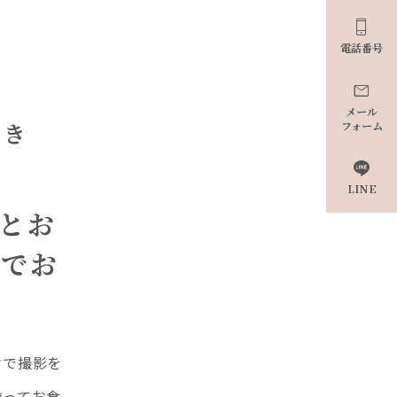

電話番号

メール
付き
フォーム

LINE
とお
理でお
オで撮影を
揃ってお食