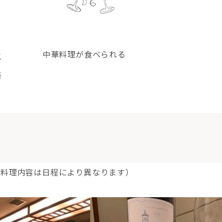
中華料理が食べられる
二
楽
️（※料理内容は日程により異なります）