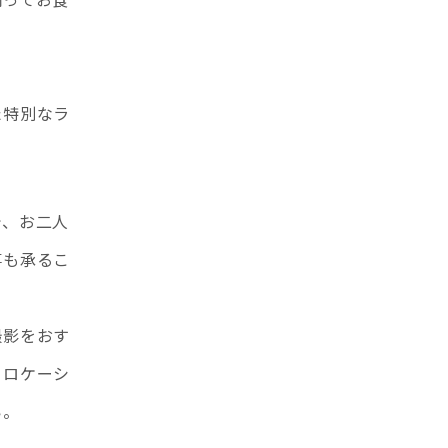
た特別なラ
で、お二人
事も承るこ
撮影をおす
、ロケーシ
い。