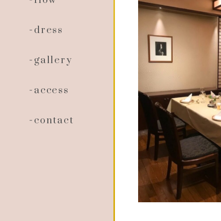
flow
dress
gallery
access
contact