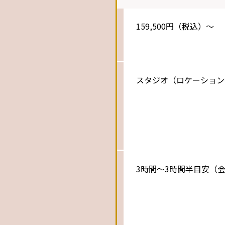
料
159,500円（税込）〜
金
撮
スタジオ（ロケーション
影
場
所
所
3時間〜3時間半目安（
要
時
間