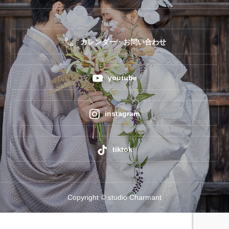

カレンダー・お問い合わせ

youtube

instagram

tiktok
Copyright © studio Charmant



