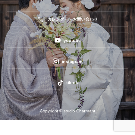

カレンダー・お問い合わせ

youtube

instagram

tiktok
Copyright © studio Charmant




TEL
フォーム
LINE
Instagram