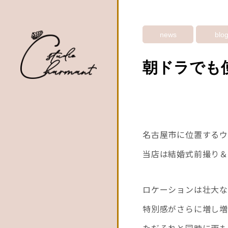
news
blo
朝ドラでも
名古屋市に位置するウェ
当店は結婚式前撮り＆
ロケーションは壮大な
特別感がさらに増し