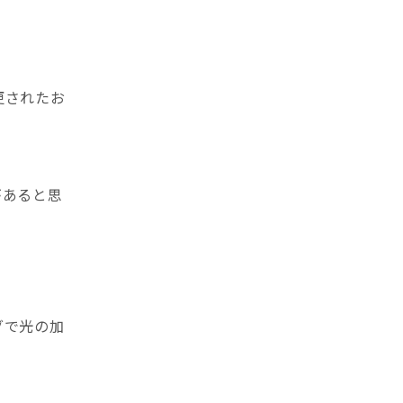
、
更されたお
があると思
グで光の加