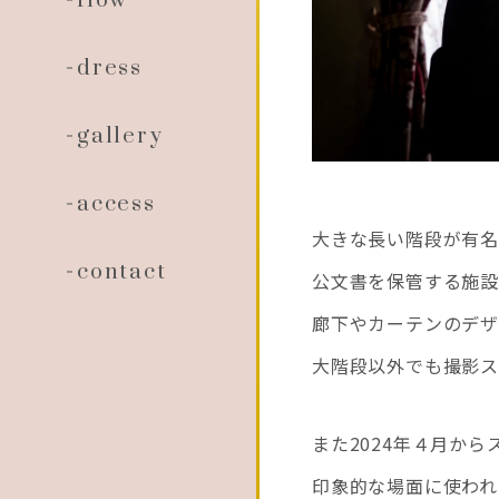
flow
dress
gallery
access
大きな長い階段が有名
contact
公文書を保管する施設
廊下やカーテンのデ
大階段以外でも撮影ス
また2024年４月か
印象的な場面に使われ