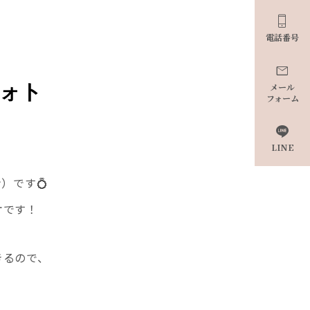

電話番号

ォト
メール
フォーム

LINE
）です💍
オです！
きるので、